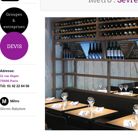
Adresse:
11 rue Dupin
75006 Paris
Tél: 01 42 22 64 56
Métro
Sèvres Babylone