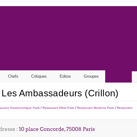
Chefs
Critiques
Editos
Groupes
 Les Ambassadeurs (Crillon)
/
/
/
aurant Gastronomique Paris
Restaurant Hôtel Paris
Restaurant Moderne Paris
Restaurant