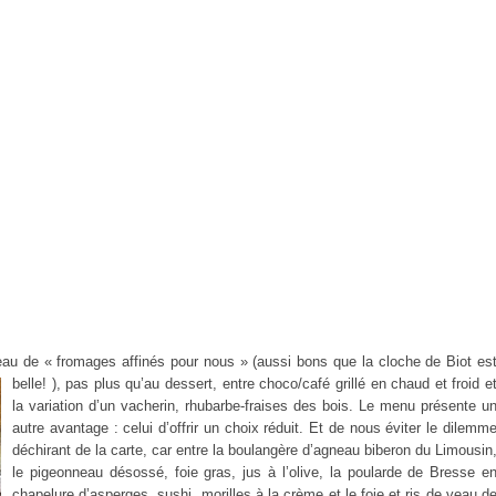
eau de « fromages affinés pour nous » (aussi bons que la cloche
de Biot es
belle! ), pas plus qu’au dessert, entre choco/café grillé en chaud et froid e
la variation d’un vacherin, rhubarbe-fraises des bois. Le menu présente u
autre avantage : celui d’offrir un choix réduit. Et de nous éviter le dilemm
déchirant de la carte, car entre la boulangère d’agneau biberon du Limousin
le pigeonneau désossé, foie gras, jus à l’olive, la poularde de Bresse e
chapelure d’asperges, sushi, morilles à la crème et le foie et ris de veau d