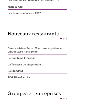
Les tendances culinaires de l’année 2012
Mangez Cru !
Les bonnes adresses 2012
Diner croisière Paris : Vivez une expérience
unique avec Paris Seine
Le Capitaine Fracasse
La Terrasse du Vraymonde
Le Standard
PDG Rive Gauche
t
t
Le Blue Elephant : Un vrai thailandais à Paris ?
n
Le Chateaubriand : faut-il y aller ?
e
,
Astier, sa réputation est-elle toujours méritée ?
n
Kei
e