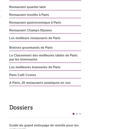
Restaurant quartier latin
Nous avons testé…Pierre
e
Gagnaire
Restaurant insolite à Paris
a
s
Restaurant gastronomique à Paris
s
Nous avons testé… “Le
Restaurant Champs Elysees
Benkay”
Les meilleurs restaurants de Paris
Nous avons testé… “Le
Bistrots gourmands de Paris
Frenchie”
Le Classement des meilleures tables de Paris
par les internautes
Nous avons testé… “Caffé Dei
Les meilleures brasseries de Paris
Cioppi”
Paris Café Costes
A Paris, 20 restaurants asiatiques en vue
Nous avons testé… “Ze
Kitchen Galerie”
Nous avons testé… “Les
Collections”
Guide du grand nettoyage de rentrée pour les