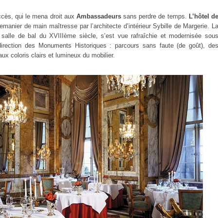
ccès, qui le mena droit aux
Ambassadeurs
sans perdre de temps.
L’hôtel d
remanier de main maîtresse par l’architecte d’intérieur Sybille de Margerie. L
 salle de bal du XVIIIème siècle, s’est vue rafraîchie et modernisée sou
 direction des Monuments Historiques : parcours sans faute (de goût), de
x coloris clairs et lumineux du mobilier.