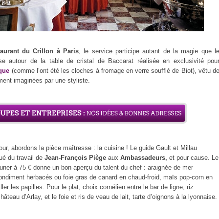
aurant du Crillon à Paris
, le service participe autant de la magie que l
se autour de la table de cristal de Baccarat réalisée en exclusivité pou
que
(comme l’ont été les cloches à fromage en verre soufflé de Biot), vêtu d
ent imaginées par une styliste.
ur, abordons la pièce maîtresse : la cuisine ! Le guide Gault et Millau
é du travail de
Jean-François Piège
aux
Ambassadeurs,
et pour cause. Le
uner à 75 € donne un bon aperçu du talent du chef : araignée de mer
condiment herbacés ou foie gras de canard en chaud-froid, maïs pop-corn en
ller les papilles. Pour le plat, choix cornélien entre le bar de ligne, riz
château d’Arlay, et le foie et ris de veau de lait, tarte d’oignons à la lyonnaise.