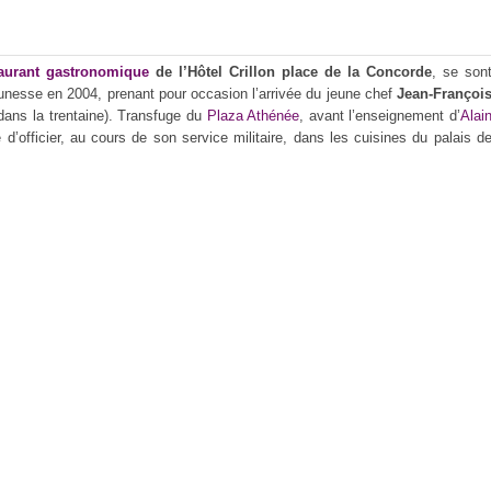
taurant gastronomique
de l’Hôtel Crillon place de la Concorde
, se son
eunesse en 2004, prenant pour occasion l’arrivée du jeune chef
Jean-Françoi
 dans la trentaine). Transfuge du
Plaza Athénée
, avant l’enseignement d’
Alai
 d’officier, au cours de son service militaire, dans les cuisines du palais d