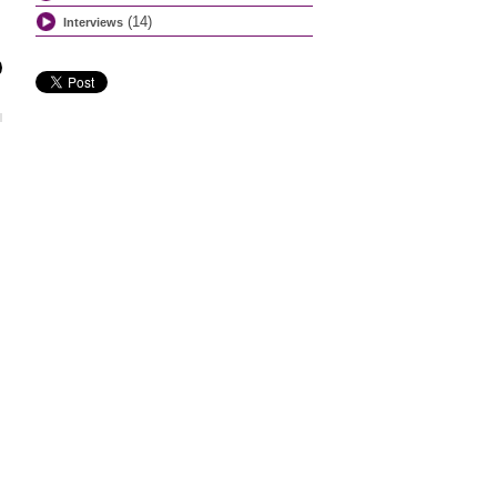
(14)
Interviews
Grands restaurants de Paris
Restaurant enterrement de vie de garçon
Grand restaurant groupe Paris
Restaurant dîner de fin d’année groupe
Dîner croisière sur la Seine à Paris
L’Angle du Faubourg