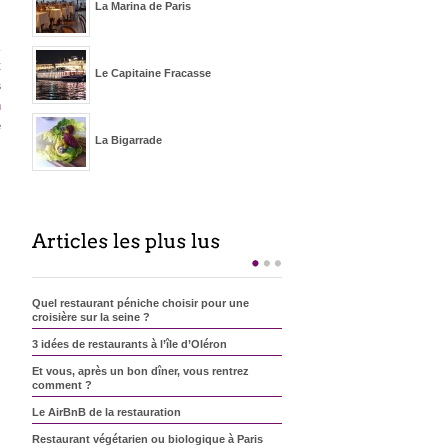
La Marina de Paris
t
Le Capitaine Fracasse
s
n
e
La Bigarrade
Jean-François Piège : que vaut
le menu dégustation à 85
euros ?
Ralph’s : Le mariage de la
mode et de la gastronomie, ça
donne quoi ?
Quel restaurant péniche choisir pour une
croisière sur la seine ?
Les avis et critiques de la Table
3 idées de restaurants à l’île d’Oléron
de Jean-François Piège
Et vous, après un bon dîner, vous rentrez
comment ?
Le Chateaubriand
Le AirBnB de la restauration
Restaurant végétarien ou biologique à Paris