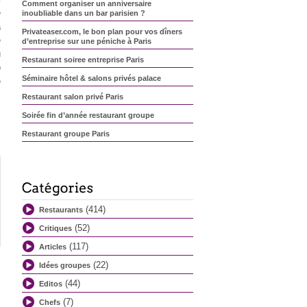
Comment organiser un anniversaire
Beef Club
e
inoubliable dans un bar parisien ?
à
Privateaser.com, le bon plan pour vos dîners
Salon sur l’Eau
e
d’entreprise sur une péniche à Paris
Toi
u
Restaurant soiree entreprise Paris
e
Passage 53
Séminaire hôtel & salons privés palace
e
Le Frenchie
Restaurant salon privé Paris
Chacha Club
Soirée fin d’année restaurant groupe
Restaurant groupe Paris
Restaurant beau décor Paris
Restaurant Anniversaire Mariage
Restaurant anniversaire
(414)
Restaurants
Restaurant animation incentive
(52)
Critiques
Organiser soirée groupe restaurant
(117)
Articles
Repas de groupe à Paris
(22)
Idées groupes
Restaurant location salle Paris
(44)
Editos
Idée soirée groupe Paris
(7)
Chefs
Idée restaurant groupe Paris