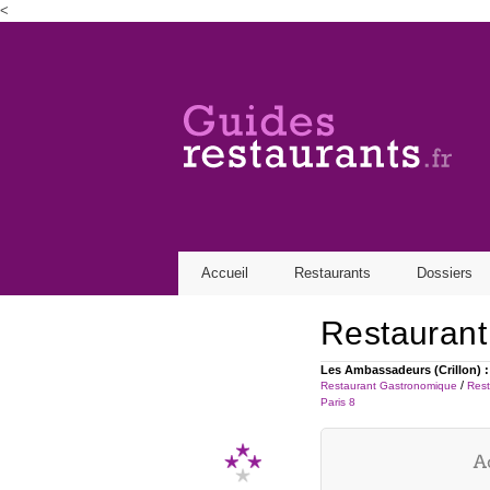
<
Find out more.
Okay, thanks
Accueil
Restaurants
Dossiers
Restaurant
Les Ambassadeurs (Crillon) :
/
Restaurant Gastronomique
Rest
Paris 8