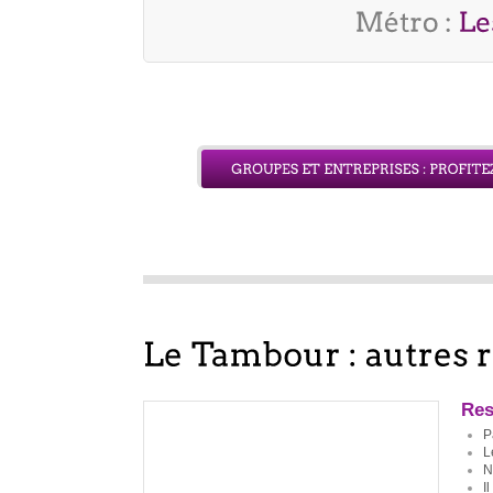
Res
P
L
N
I