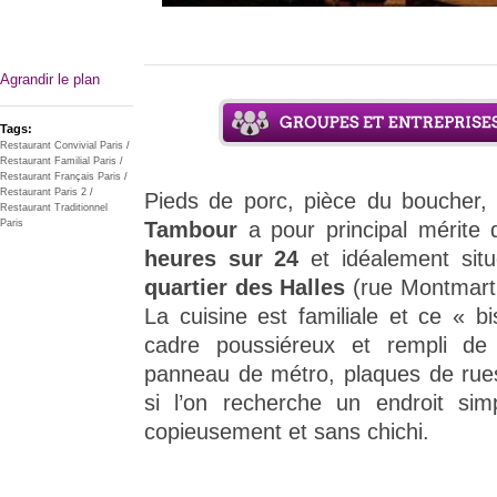
Agrandir le plan
Tags:
Restaurant Convivial Paris
/
Restaurant Familial Paris
/
Restaurant Français Paris
/
Restaurant Paris 2
/
Pieds de porc, pièce du boucher, 
Restaurant Traditionnel
Tambour
a pour principal mérite
Paris
heures sur 24
et idéalement si
quartier des Halles
(rue Montmartr
La cuisine est familiale et ce « bi
cadre poussiéreux et rempli de c
panneau de métro, plaques de rues,
si l’on recherche un endroit sim
copieusement et sans chichi.