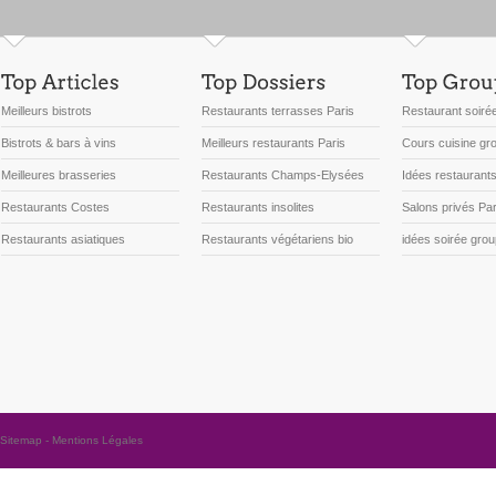
Meilleurs bistrots
Restaurants terrasses Paris
Restaurant soirée
Bistrots & bars à vins
Meilleurs restaurants Paris
Cours cuisine gr
Meilleures brasseries
Restaurants Champs-Elysées
Idées restaurant
Restaurants Costes
Restaurants insolites
Salons privés Par
Restaurants Paris
Dossiers
Editos
Groupes
Critiques
Restaurants asiatiques
Restaurants végétariens bio
idées soirée gro
Sitemap
-
Mentions Légales