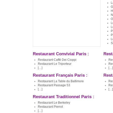
L
G
H
N
O
L
L
P
P
L
S
Restaurant Convivial Paris :
Rest
Restaurant Caffé Dei Cioppi
Res
Restaurant Le Triporteur
Re
[…]
[…]
Restaurant Français Paris :
Rest
Restaurant La Table du Baltimore
Res
Restaurant Passage 53
Res
[…]
[…]
Restaurant Traditionnel Paris :
Restaurant Le Berkeley
Restaurant Pierrot
[…]