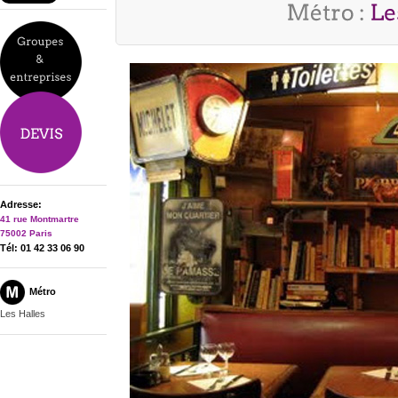
Adresse:
41 rue Montmartre
75002 Paris
Tél: 01 42 33 06 90
Métro
Les Halles