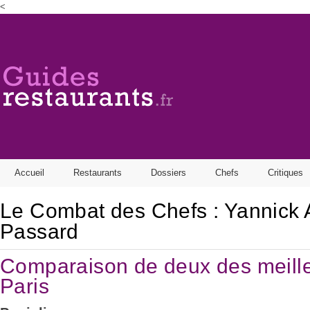
<
Find out more.
Okay, thanks
Accueil
Restaurants
Dossiers
Chefs
Critiques
Le Combat des Chefs : Yannick A
Passard
Comparaison de deux des meille
Paris