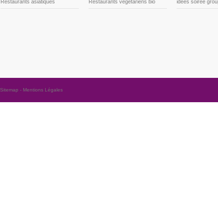
Restaurants asiatiques
Restaurants végétariens bio
idées soirée gro
Sitemap
-
Mentions Légales